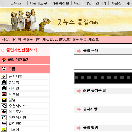
굿뉴스
서울대교구
가톨릭정보
뉴스
메일
갤러리
자료실
게
시샵: 배상직 총회원: 1명 개설일: 2019/03/07 회원분류: 게스트
클럽가입신청하기
클럽 소개
클럽 성경쓰기
그룹
공지사항
방명록
게시판
최근 올라온 글
자료실
앨범
추천사이트
공지사항
설문조사
익명게시판
일정관리
클럽 앨범
메모장