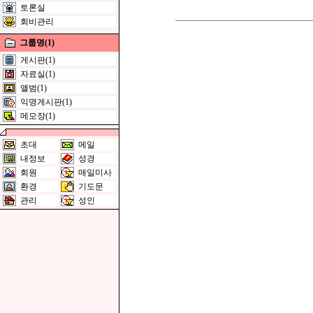
토론실
회비관리
그룹명(1)
게시판(1)
자료실(1)
앨범(1)
익명게시판(1)
메모장(1)
초대
메일
내정보
성경
회원
매일미사
환경
기도문
관리
성인