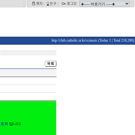
http://club.catholic.or.kr/ccmusic
(Today 1 | Total 218,280)
동호회
입니다.