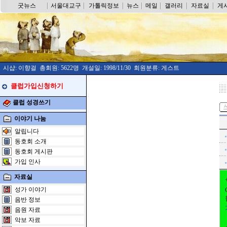
굿뉴스
서울대교구
가톨릭정보
뉴스
메일
갤러리
자료실
게
시샵: 이향걸 총회원: 5622명 개설일: 1998/11/30 회원분류: 게스트
클럽가입신청하기
클럽 성경쓰기
이야기 나눔
알립니다
동호회 소개
동호회 게시판
가입 인사
자료실
성가 이야기
음반 정보
음원 자료
악보 자료