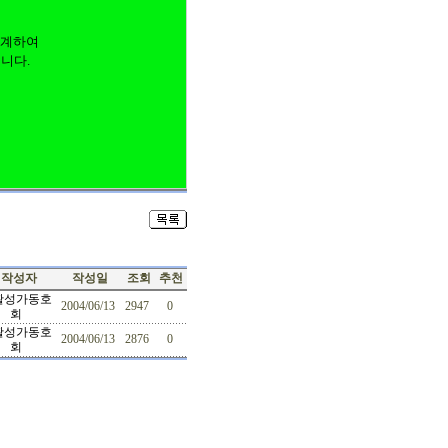
연계하여
니다.
작성자
작성일
조회
추천
활성가동호
2004/06/13
2947
0
회
활성가동호
2004/06/13
2876
0
회