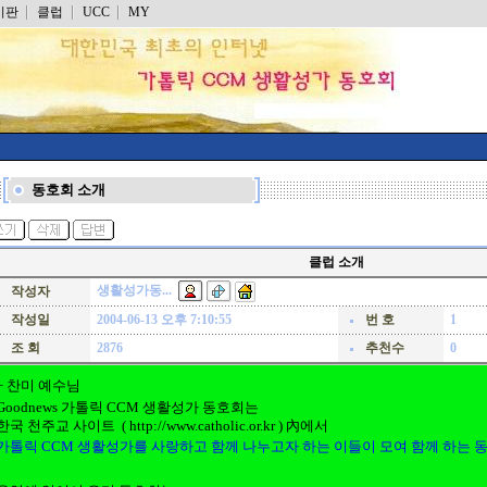
시판
클럽
UCC
MY
동호회 소개
클럽 소개
생활성가동...
작성자
작성일
2004-06-13 오후 7:10:55
번 호
1
조 회
2876
추천수
0
+ 찬미 예수님
Goodnews 가톨릭 CCM 생활성가 동호회는
한국 천주교 사이트 (
http://www.catholic.or.kr
) 內에서
가톨릭 CCM 생활성가를 사랑하고 함께 나누고자 하는 이들이 모여 함께 하는 