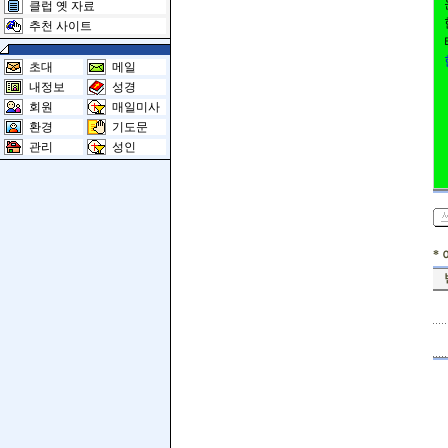
클럽 옛 자료
추천 사이트
초대
메일
내정보
성경
회원
매일미사
환경
기도문
관리
성인
*