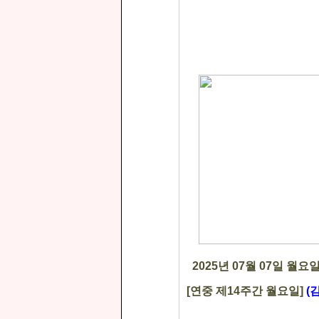
2025
년
07
월
07
일 월요
[
연중 제
14
주간 월요일
]
(