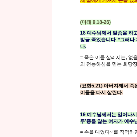
제 딸에게
가셔서 손을 얹
(마태 9,18-26)
18
예수님께서 말씀을 하고
방금 죽었습니다
. *
그러나 
다
.
=
죽은 이를 살리시는
,
없
의 전능하심을 믿는 회당
(
요한
5,21)
아버지께서 죽은
이들을 다시 살린다
.
19
예수님께서는 일어나시
루'증을 앓는 여자가 예수
=
손을 대었다
~'
를 직역하