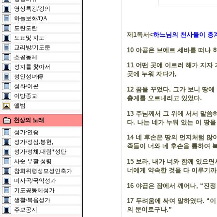
영상특강/강의
하늘보화/QA
도란도란
제
1
독서
<
하느님의 천사들이 층
도표및 지도
교리방/기도문
10
야곱은 브에르 세바를 떠나 
소공동체
11
어떤 곳에 이르러 해가 지자
성지를 찿아서
곳에 누워 자다가
,
성인성녀傳
성화/이콘
12
꿈을 꾸었다
.
그가 보니 땅에
이방종교
층계를 오르내리고 있었다
.
앨범
13
주님께서 그 위에 서서 말씀
천상의 노래
다
.
나는 네가 누워 있는 이 땅을
성가:연중
14
네 후손은 땅의 먼지처럼 많
성가/성심.봉헌,
족들이 너와 네 후손을 통하여 
성가/성체.대림*성탄
15
보라
,
내가 너와 함께 있으면
사순.부활.성령
너에게 약속한 것을 다 이루기까
참회위령성모성인축가
미사곡/국악성가
16
야곱은 잠에서 깨어나
, “
진정
기도공동체성가
생활/복음성가
17
두려움에 싸여 말하였다
. “
이
의 문이로구나
.”
주보공지