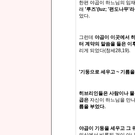
한편 야곱이 하느님의 임
래
'루즈'(luz; '편도나
었다.
그런데
야곱이 이곳에서 
터
계약의 말씀을 들은 이
리게 되었다(창세28,19).
'기둥으로 세우고 ~ 기름을
히브리인들은 사람이나 물
곱은
자신이 하느님을 만나
름을 부었다.
야곱이 기둥을 세우고 그 
의식에서 비롯된 것이 아