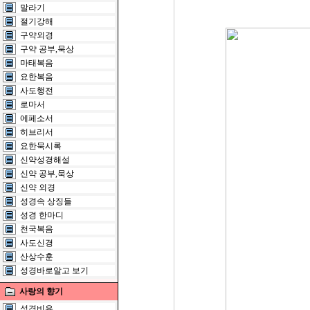
말라기
절기강해
구약외경
구약 공부,묵상
마태복음
요한복음
사도행전
로마서
에페소서
히브리서
요한묵시록
신약성경해설
신약 공부,묵상
신약 외경
성경속 상징들
성경 한마디
천국복음
사도신경
산상수훈
성경바로알고 보기
사랑의 향기
성경비유