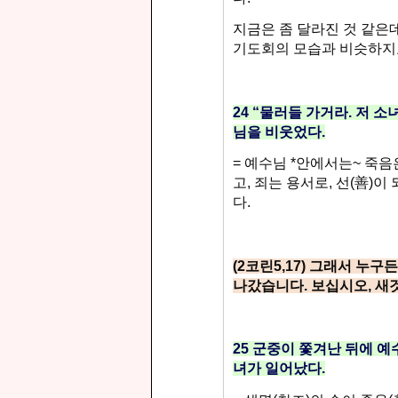
지금은 좀 달라진 것 같은
기도회의 모습과 비슷하
24 “
물러들 가거라
.
저 소
님을 비웃었다
.
=
예수님
*
안에서는
~
죽음
고
,
죄는 용서로
,
선
(
善
)
이 
다
.
(2
코린
5,17)
그래서 누구든
나갔습니다
.
보십시오
,
새
25
군중이 쫓겨난 뒤에 
녀가 일어났다
.