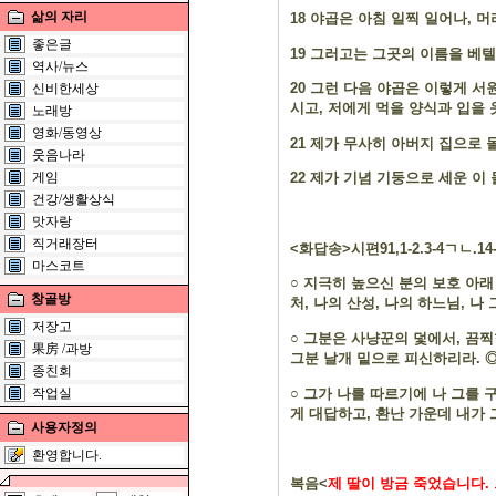
삶의 자리
18
야곱은 아침 일찍 일어나
,
머
좋은글
19
그러고는 그곳의 이름을 베
역사/뉴스
20
그런 다음 야곱은 이렇게 서
신비한세상
시고
,
저에게 먹을 양식과 입을 
노래방
영화/동영상
21
제가 무사히 아버지 집으로 
웃음나라
게임
22
제가 기념 기둥으로 세운 이
건강/생활상식
맛자랑
직거래장터
<
화답송
>
시편
91,1-2.3-4
ㄱㄴ
.14
마스코트
○
지극히 높으신 분의 보호 아래
창골방
처
,
나의 산성
,
나의 하느님
,
나 
저장고
○
그분은 사냥꾼의 덫에서
,
끔찍
果房 /과방
그분 날개 밑으로 피신하리라
.
종친회
○
그가 나를 따르기에 나 그를 
작업실
게 대답하고
,
환난 가운데 내가 
사용자정의
환영합니다.
복음
<
제 딸이 방금 죽었습니다
.