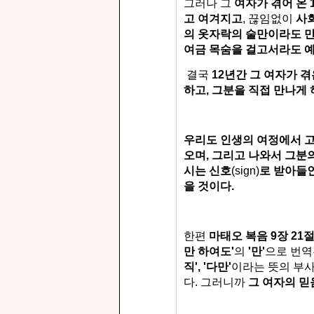
그러나 그
여자가 겪어 온 
고 여겨지고
, 끊임없이
사
의 옷자락의 술만이라도 
여금 목숨을 걸고서라도
결국
12년간 그 여자가 
하고, 그분을 직접 만나게
우리도 인생의 여정에서 고
오며, 그리고 나와서 그분
시는 신호
(sign)
로 받아들
을 것이다.
한편
마태오 복음 9장 21
만 하여도'
의
'만'
으로 번
직', '다만'
이라는 뜻의 부
다.
그러니까
그 여자의 믿