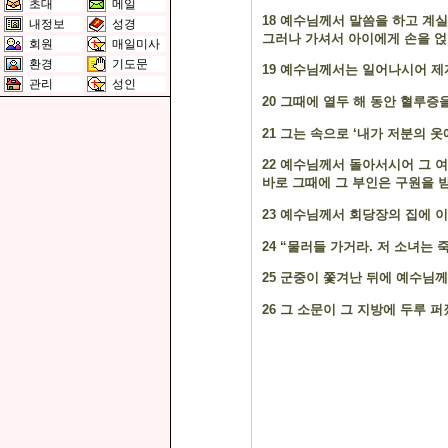
초대
메일
18
예수님께서 말씀을 하고 계실
내정보
성경
그러나 가셔서 아이에게 손을 
회원
매일미사
환경
기도문
19
예수님께서는 일어나시어 제
관리
성인
20
그때에 열두 해 동안 혈루증
21
그는 속으로
‘
내가 저분의 옷
22
예수님께서 돌아서시어 그 
바로 그때에 그 부인은 구원을 
23
예수님께서 회당장의 집에 이
24 “
물러들 가거라
.
저 소녀는 
25
군중이 쫓겨난 뒤에 예수님께
26
그 소문이 그 지방에 두루 퍼