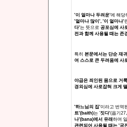
'이 얼마나 두려운'
에 해
'얼마나 많이', '이 얼마나'
다'
는 뜻으로
공포심에 사로
전과 함께 사용될 때는 존
특히
본문에서는 단순 재귀
여
스스로 큰 두려움에 사
야곱은 죄인된 몸으로 거룩
경외심에 사로잡혀
크게 
'하느님의 집'
이라고 번역
트'
(baith)
는 '
짓다'
(욥기27,
나'(bana)에서 유래
하며 
관련되어 사용될 때는 '궁전