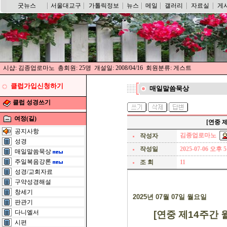
굿뉴스
서울대교구
가톨릭정보
뉴스
메일
갤러리
자료실
게
시샵: 김종업로마노 총회원: 25명 개설일: 2008/04/16 회원분류: 게스트
클럽가입신청하기
매일말씀묵상
클럽 성경쓰기
여정(길)
[연중 제
공지사항
김종업로마노
작성자
성경
작성일
2025-07-06 오후 5
매일말씀묵상
주일복음강론
조 회
11
성경/교회자료
구약성경해설
창세기
2025
년
07
월
07
일 월요일
판관기
다니엘서
[
연중 제
14
주간 
시편