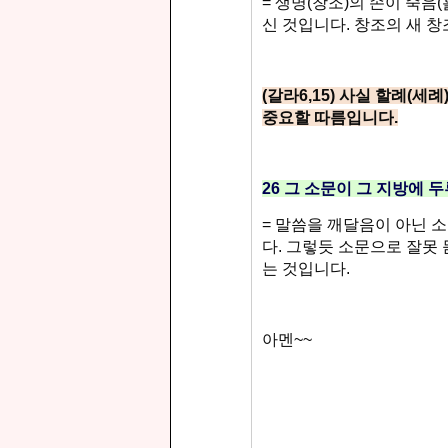
=
생명
(
창조
)
의 손이 죽음
(
신 것입니다
.
창조의 새 창
(
갈라
6,15)
사실 할례
(
세례
중요할 따름입니다
.
26
그 소문이 그 지방에 
=
말씀을 깨달음이 아닌 
다
.
그렇듯 소문으로 잘못 
는 것입니다
.
아멘
~~