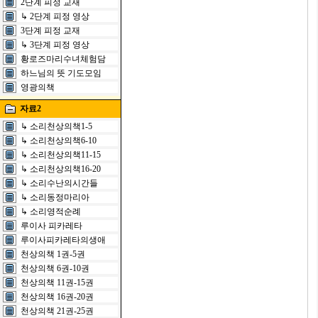
2단계 피정 교재
↳ 2단계 피정 영상
3단계 피정 교재
↳ 3단계 피정 영상
황로즈마리수녀체험담
하느님의 뜻 기도모임
영광의책
자료2
↳ 소리천상의책1-5
↳ 소리천상의책6-10
↳ 소리천상의책11-15
↳ 소리천상의책16-20
↳ 소리수난의시간들
↳ 소리동정마리아
↳ 소리영적순례
루이사 피카레타
루이사피카레타의생애
천상의책 1권-5권
천상의책 6권-10권
천상의책 11권-15권
천상의책 16권-20권
천상의책 21권-25권