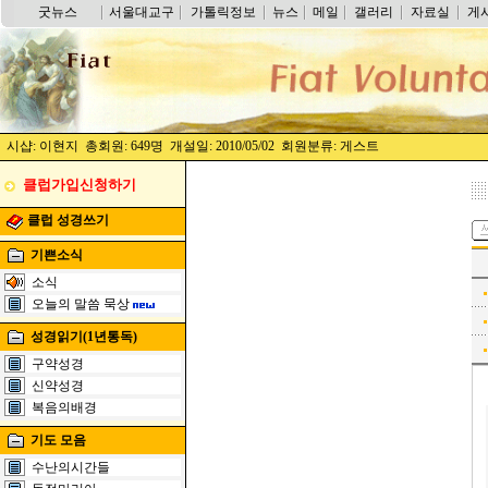
굿뉴스
서울대교구
가톨릭정보
뉴스
메일
갤러리
자료실
게
시샵: 이현지 총회원: 649명 개설일: 2010/05/02 회원분류: 게스트
클럽가입신청하기
클럽 성경쓰기
기쁜소식
소식
오늘의 말씀 묵상
성경읽기(1년통독)
구약성경
신약성경
복음의배경
기도 모음
수난의시간들