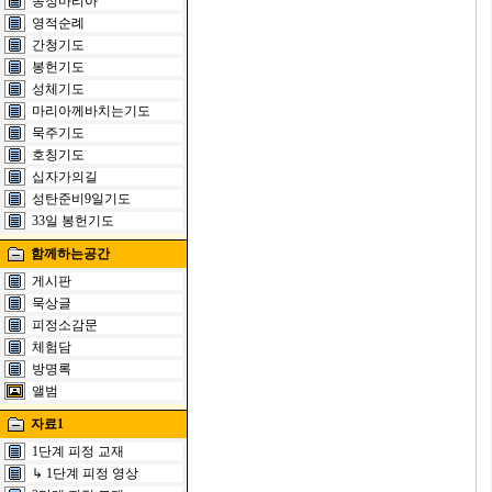
동정마리아
영적순례
간청기도
봉헌기도
성체기도
마리아께바치는기도
묵주기도
호칭기도
십자가의길
성탄준비9일기도
33일 봉헌기도
함께하는공간
게시판
묵상글
피정소감문
체험담
방명록
앨범
자료1
1단계 피정 교재
↳ 1단계 피정 영상