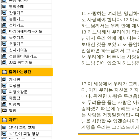
동정마리아
영적순례
간청기도
11 사랑하는 여러분, 명심
봉헌기도
로 사랑해야 합니다. 12 
성체기도
하느님께서는 우리 안에 계시
마리아께바치는기도
13 하느님께서 우리에게 당
묵주기도
님께서 우리 안에 계시다는 
호칭기도
보내신 것을 보았고 또 증언
십자가의길
인정하면 하느님께서 그 사람
성탄준비9일기도
서 우리에게 베푸시는 사랑을
33일 봉헌기도
하느님 안에 있으며 하느님께
함께하는공간
게시판
17 이 세상에서 우리가 그
묵상글
다. 이제 우리는 자신을 가지
피정소감문
니다. 완전한 사랑은 두려움
체험담
로 두려움을 품는 사람은 아
방명록
랑하셨기 때문에 우리도 사랑
앨범
는 사람은 거짓말쟁이입니다.
자료1
님을 사랑할 수 있겠습니까?
계명을 우리는 그리스도에게
1단계 피정 교재
↳ 1단계 피정 영상