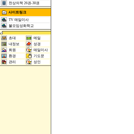
천상의책 26권-30권
사이트링크
TV 매일미사
불모임성화학교
초대
메일
내정보
성경
회원
매일미사
환경
기도문
관리
성인