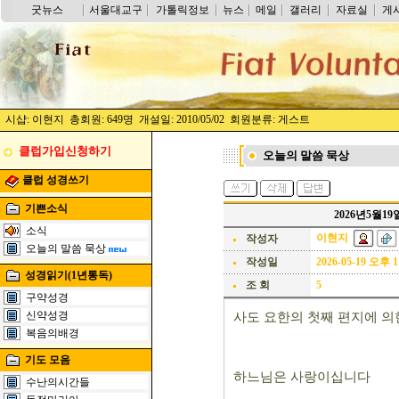
굿뉴스
서울대교구
가톨릭정보
뉴스
메일
갤러리
자료실
게
시샵: 이현지 총회원: 649명 개설일: 2010/05/02 회원분류: 게스트
클럽가입신청하기
오늘의 말씀 묵상
클럽 성경쓰기
기쁜소식
2026년5월1
소식
이현지
작성자
오늘의 말씀 묵상
작성일
2026-05-19 오후 1
성경읽기(1년통독)
조 회
5
구약성경
신약성경
사도 요한의 첫째 편지에 의한 독
복음의배경
기도 모음
하느님은 사랑이십니다
수난의시간들