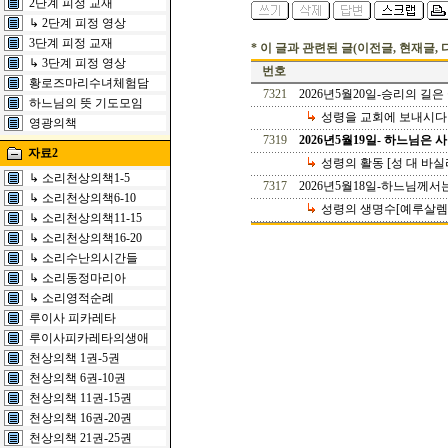
2단계 피정 교재
↳ 2단계 피정 영상
3단계 피정 교재
* 이 글과 관련된 글(이전글, 현재글, 
↳ 3단계 피정 영상
번호
황로즈마리수녀체험담
7321
2026년5월20일-승리의 길은
하느님의 뜻 기도모임
성령을 교회에 보내시다 [
영광의책
7319
2026년5월19일- 하느님은 사
자료2
성령의 활동 [성 대 바실
↳ 소리천상의책1-5
7317
2026년5월18일-하느님께서
↳ 소리천상의책6-10
성령의 생명수[예루살렘의
↳ 소리천상의책11-15
↳ 소리천상의책16-20
↳ 소리수난의시간들
↳ 소리동정마리아
↳ 소리영적순례
루이사 피카레타
루이사피카레타의생애
천상의책 1권-5권
천상의책 6권-10권
천상의책 11권-15권
천상의책 16권-20권
천상의책 21권-25권