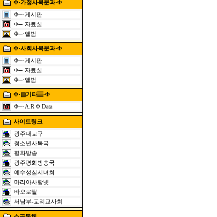
Φ·가정사목분과·Φ
Φ─·게시판
Φ─·자료실
Φ─·앨범
Φ·사회사목분과·Φ
Φ─·게시판
Φ─·자료실
Φ─·앨범
Φ·▤기타▤·Φ
Φ─·A.R Φ Data
사이트링크
광주대교구
청소년사목국
평화방송
광주평화방송국
예수성심시녀회
마리아사랑넷
바오로딸
서남부-교리교사회
소공동체