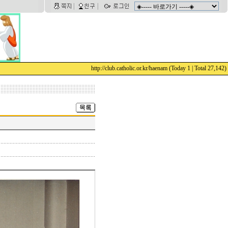
http://club.catholic.or.kr/haenam
(Today 1 | Total 27,142)