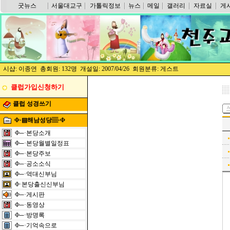
굿뉴스
서울대교구
가톨릭정보
뉴스
메일
갤러리
자료실
게
시샵: 이종연 총회원: 132명 개설일: 2007/04/26 회원분류: 게스트
클럽가입신청하기
클럽 성경쓰기
Φ·▤해남성당▤·Φ
Φ─·본당소개
Φ─·본당월별일정표
Φ─·본당주보
Φ─·공소소식
Φ─·역대신부님
Φ·본당출신신부님
Φ─·게시판
Φ─·동영상
Φ─·방명록
Φ─·기억속으로