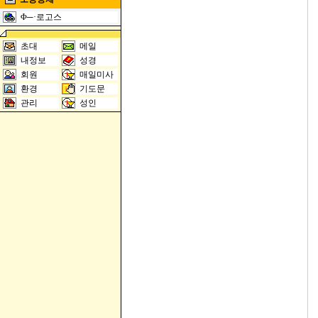
Φ─·로고스
초대
메일
내정보
성경
회원
매일미사
환경
기도문
관리
성인