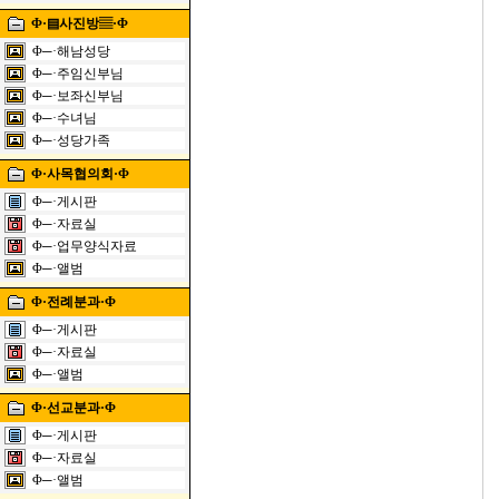
Φ·▤사진방▤·Φ
Φ─·해남성당
Φ─·주임신부님
Φ─·보좌신부님
Φ─·수녀님
Φ─·성당가족
Φ·사목협의회·Φ
Φ─·게시판
Φ─·자료실
Φ─·업무양식자료
Φ─·앨범
Φ·전례분과·Φ
Φ─·게시판
Φ─·자료실
Φ─·앨범
Φ·선교분과·Φ
Φ─·게시판
Φ─·자료실
Φ─·앨범