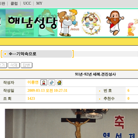
시판
클럽
UCC
MY
Φ─·기억속으로
91년~92년 세례.견진성사
이종연
작성자
작성일
2009-03-13 오전 10:27:31
번 호
6
조 회
1423
추천수
0