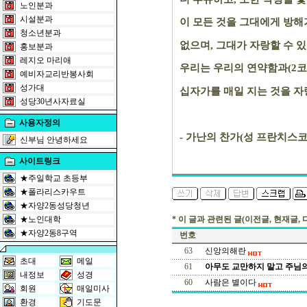
노인분과
시설분과
이 모든 것을 그대에게 방해
청소년분과
없으며, 그대가 자랑할 수 있
홍보분과
레지오 마리애
우리는 우리의 연약함과(2코린
예비자교리반봉사회
성가대
십자가를 매일 지는 것을 자랑
성당30년사자료실
사용자정의
- 가난의 찬가(성 프란치스코의
신부님 안녕하세요
사이트링크
★주일학교 초등부
★폴라리스카우트
★자양2동성당청년
★노인대학
* 이 글과 관련된 글(이전글, 현재글, 
★자양2동8구역
번호
63
신앙의해란
초대
메일
61
아무도 교만하지 말고 주님
내정보
성경
60
사람은 별이다
회원
매일미사
환경
기도문