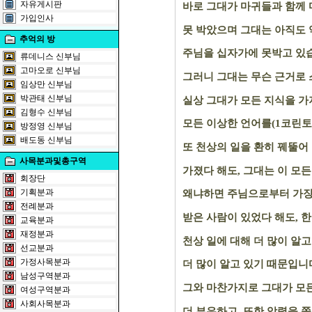
자유게시판
바로 그대가 마귀들과 함께
가입인사
못 박았으며 그대는 아직도
추억의 방
주님을 십자가에 못박고 있
류데니스 신부님
고마오로 신부님
그러니 그대는 무슨 근거로 
임상만 신부님
박관태 신부님
실상 그대가 모든 지식을 가지고
김형수 신부님
모든 이상한 언어를(1코린토 12
방정영 신부님
배도동 신부님
또 천상의 일을 환히 꿰뚤어
사목분과및총구역
가졌다 해도, 그대는 이 모든
회장단
기획분과
왜냐하면 주님으로부터 가장
전례분과
받은 사람이 있었다 해도, 한
교육분과
재정분과
천상 일에 대해 더 많이 알고
선교분과
가정사목분과
더 많이 알고 있기 때문입니
남성구역분과
그와 마찬가지로 그대가 모든
여성구역분과
사회사목분과
더 부유하고, 또한 악령을 