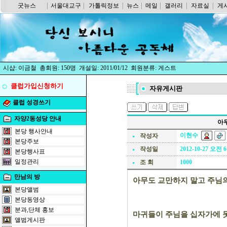
굿뉴스
서울대교구
가톨릭정보
뉴스
메일
갤러리
자료실
게
시샵: 이금철 총회원: 150명 개설일: 2011/01/12 회원분류: 게스트
클럽가입신청하기
자유게시판
클럽 성경쓰기
자양2동성당 안내
아
본당 행사안내
이현수
작성자
본당주보
작성일
2012-10-27 오전 6
본당행사표
일정관리
조 회
1000
만남의 방
아무도 교만하지 말고 주님의
본당앨범
본당동영상
분과,단체 홍보
마귀들이 주님을 십자가에 못
앨범게시판