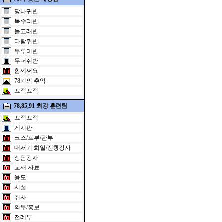
당나귀반
독수리반
돌고래반
다람쥐반
두루미반
두더쥐반
함께써요
78기의 추억
끄적끄적
78,85,91 최강 훈련팀
끄적끄적
게시판
코스/프부/관부
대서기 화일/진행강사
상담강사
교재 자료
용도
시설
취사
의무/홍보
전례부