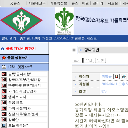
굿뉴스
서울대교구
가톨릭정보
뉴스
메일
갤러리
자료실
게
클럽 관리: 총회원: 159명 개설일: 2005/04/28 회원분류: 게스트
클럽가입신청하기
당나귀반
클럽 성경쓰기
102기 멋진 staff
필독!공지사항!
최병규
작성자
왕코대/프부/관리대장
작성일
2007-06-11 오후 5
빠릿빠릿 진행/대서기
카리스마 상담강사
조 회
873
엘리트 교재
꼼꼼 용도
오랜만입니다.
파워 시설/취사
동기회장 최병규 아오스딩입
친절 의무/홍보/전례
잘들 지내시는지요??ㅋㅋ
강의안
시간이 허락하신다면 꼭 참
오늘 하루는?
85기 화이리~~잉!!!