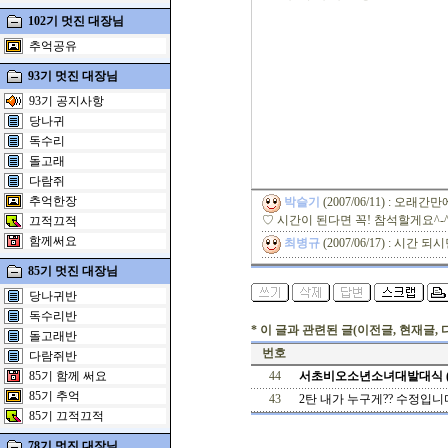
102기 멋진 대장님
추억공유
93기 멋진 대장님
93기 공지사항
당나귀
독수리
돌고래
다람쥐
추억한장
박슬기
(2007/06/11) : 
♡ 시간이 된다면 꼭! 참석할게요^-
끄적끄적
함께써요
최병규
(2007/06/17) : 시간
85기 멋진 대장님
당나귀반
독수리반
* 이 글과 관련된 글(이전글, 현재글, 
돌고래반
번호
다람쥐반
85기 함께 써요
44
서초비오소년소녀대발대식
85기 추억
43
2탄 내가 누구게?? 수정입니
85기 끄적끄적
78기 멋진 대장님