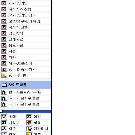
78기 강의안
대서기 & 진행
85기 강의안 정리
코스/프부/관리 대장
대서기/진행
상담강사
교재자료
용도자료
시설
취사
의무/홍보/전례
93기 최종 강의안
93기 수다방
사이트링크
한국가톨릭스카우트
82기 서울지구 훈련
70기 서울지구 훈련
초대
메일
내정보
성경
회원
매일미사
환경
기도문