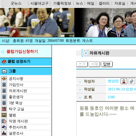
굿뉴스
서울대교구
가톨릭정보
뉴스
메일
갤러리
자료실
게
시샵: 총회원: 41명 개설일: 2004/07/09 회원분류: 게스트
클럽가입신청하기
자유게시판
클럽 성경쓰기
그룹
공지사항
변상만
작성자
가입인사
작성일
2011-06-24 오전 4
자유게시판
좋은생각
조 회
1180
3분 묵상
핑퐁 동호인 여러분 평소 에
탁구 교실
를 드높입시다.~~~
앨범
익명 게시판
추천사이트
설문조사