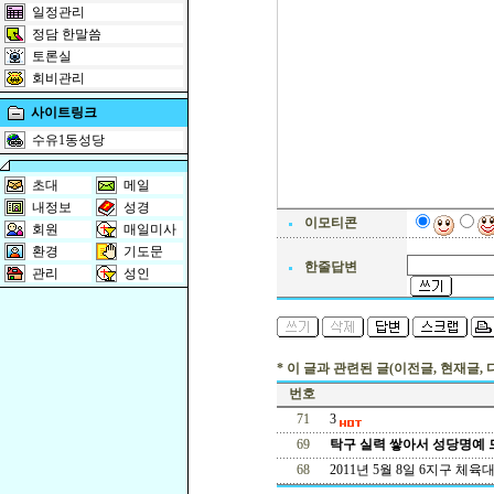
일정관리
정담 한말씀
토론실
회비관리
사이트링크
수유1동성당
초대
메일
내정보
성경
이모티콘
회원
매일미사
환경
기도문
한줄답변
관리
성인
* 이 글과 관련된 글(이전글, 현재글, 
번호
71
3
69
탁구 실력 쌓아서 성당명예 
68
2011년 5월 8일 6지구 체