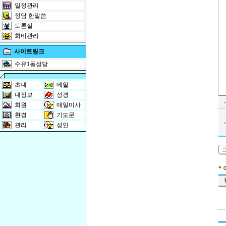
일정관리
정담 한말씀
토론실
회비관리
사이트링크
수유1동성당
초대
메일
내정보
성경
회원
매일미사
환경
기도문
관리
성인
*