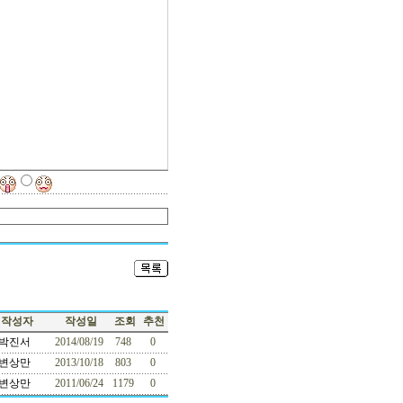
작성자
작성일
조회
추천
박진서
2014/08/19
748
0
변상만
2013/10/18
803
0
변상만
2011/06/24
1179
0