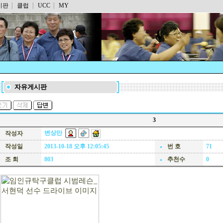
시판
클럽
UCC
MY
자유게시판
3
변상만
작성자
작성일
2013-10-18 오후 12:05:45
번 호
71
조 회
803
추천수
0