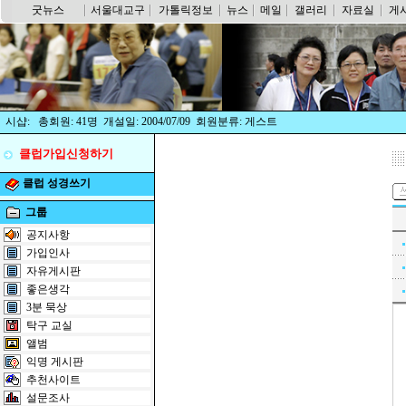
굿뉴스
서울대교구
가톨릭정보
뉴스
메일
갤러리
자료실
게
시샵: 총회원: 41명 개설일: 2004/07/09 회원분류: 게스트
클럽가입신청하기
클럽 성경쓰기
그룹
공지사항
가입인사
자유게시판
좋은생각
3분 묵상
탁구 교실
앨범
익명 게시판
추천사이트
설문조사