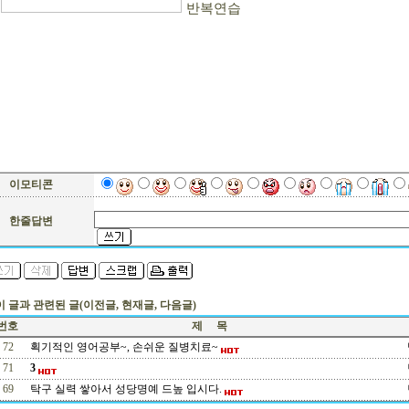
반복연습
이모티콘
한줄답변
 이 글과 관련된 글(이전글, 현재글, 다음글)
번호
제 목
72
획기적인 영어공부~, 손쉬운 질병치료~
71
3
69
탁구 실력 쌓아서 성당명예 드높 입시다.