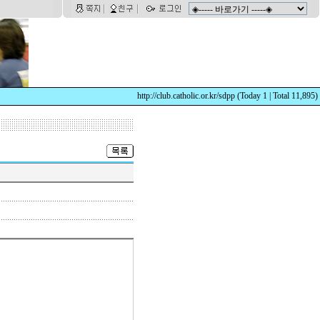
http://club.catholic.or.kr/sdpp
(Today 1 | Total 11,895)