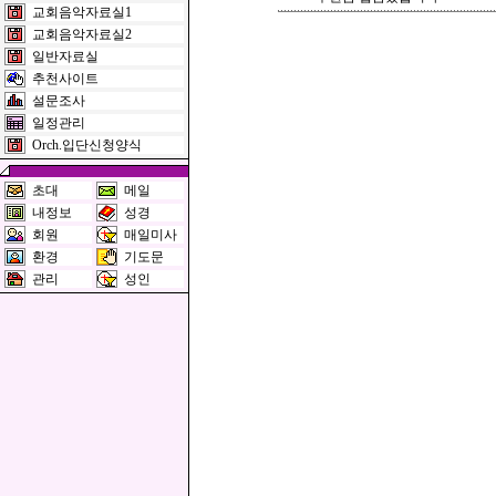
교회음악자료실1
교회음악자료실2
일반자료실
추천사이트
설문조사
일정관리
Orch.입단신청양식
초대
메일
내정보
성경
회원
매일미사
환경
기도문
관리
성인