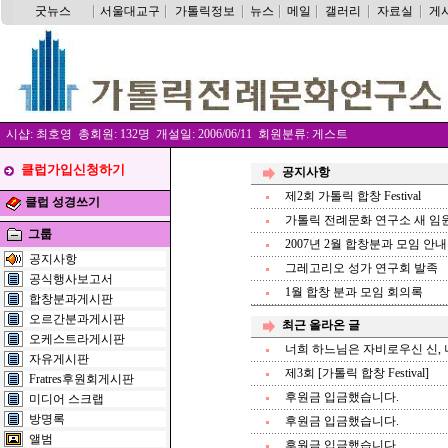
굿뉴스
서울대교구
가톨릭정보
뉴스
메일
갤러리
자료실
게
시샵: 최호영 총회원: 132명 개설일: 2006/06/11 회원분류: 게스트
클럽가입신청하기
공지사항
제2회 가톨릭 합창 Festival
클럽 성경쓰기
가톨릭 전례문화 연구소 새 임
그룹
2007년 2월 합창분과 모임 안내
공지사항
그레고리오 성가 연구회 발족
공식행사보고서
1월 합창 분과 모임 회의록
합창분과게시판
오르간분과게시판
최근 올라온 글
오케스트라게시판
너희 하느님은 자비로우신 신, 
자유게시판
제3회 [가톨릭 합창 Festival]
Fratres후원회게시판
후원금 입금했습니다.
미디어 스크랩
방명록
후원금 입금했습니다.
앨범
후원금 입금했습니다