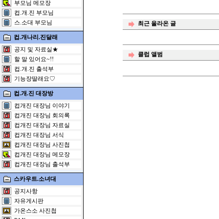
부모님 메모장
컵.개.진 부모님
스.소대 부모님
최근 올라온 글
컵.개나리.진달래
공지 및 자료실★
클럽 앨범
할 말 있어요~!!
컵.개.진 출석부
기능장딸래요♡
컵.개.진 대장방
컵개진 대장님 이야기
컵개진 대장님 회의록
컵개진 대장님 자료실
컵개진 대장님 서식
컵개진 대장님 사진첩
컵개진 대장님 메모장
컵개진 대장님 출석부
스카우트.소녀대
공지사항
자유게시판
가온스소 사진첩