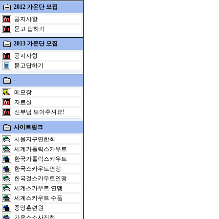
2012 가온단 모집
공지사항
묻고 답하기
2013 가온단 모집
공지사항
묻고답하기
-
메모장
자료실
신부님 보아주셔요!
사이트링크
서울지구연합회
세계가톨릭스카우트
한국가톨릭스카우트
한국스카우트연맹
한국걸스카우트연맹
세계스카우트 연맹
세계스카우트 수품
중앙훈련원
가온스소사진첩