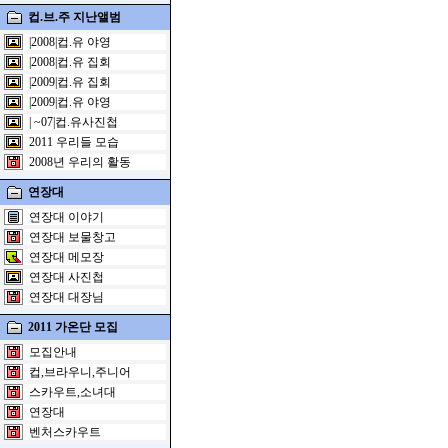
컵.브.주 지난앨범
|2008|컵.유 야영
|2008|컵.유 집회
|2009|컵.유 집회
|2009|컵.유 야영
| ~07|컵.유사진첩
2011 우리들 모습
2008년 우리의 활동
연장대
연장대 이야기
연장대 보물창고
연장대 메모장
연장대 사진첩
연장대 대장님
2011 가온단 모집
모집안내
컵,브라우니,주니어
스카우트,소녀대
연장대
벤처스카우트