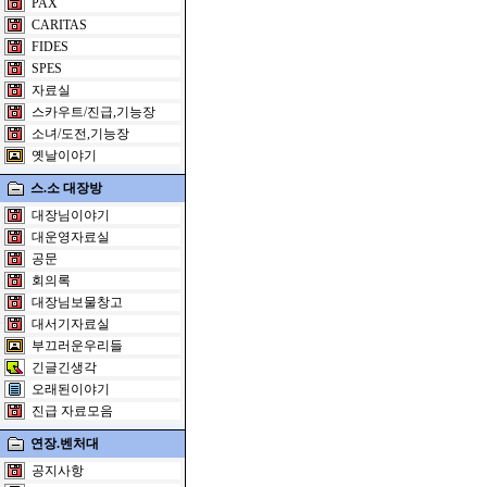
PAX
CARITAS
FIDES
SPES
자료실
스카우트/진급,기능장
소녀/도전,기능장
옛날이야기
스.소 대장방
대장님이야기
대운영자료실
공문
회의록
대장님보물창고
대서기자료실
부끄러운우리들
긴글긴생각
오래된이야기
진급 자료모음
연장.벤처대
공지사항