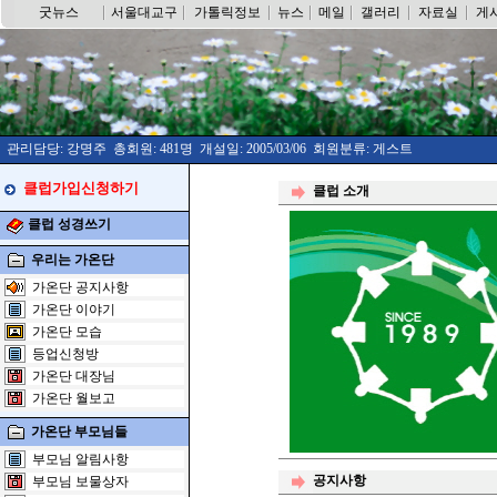
굿뉴스
서울대교구
가톨릭정보
뉴스
메일
갤러리
자료실
게
관리담당: 강명주 총회원: 481명 개설일: 2005/03/06 회원분류: 게스트
클럽가입신청하기
클럽 소개
클럽 성경쓰기
우리는 가온단
가온단 공지사항
가온단 이야기
가온단 모습
등업신청방
가온단 대장님
가온단 월보고
가온단 부모님들
부모님 알림사항
공지사항
부모님 보물상자