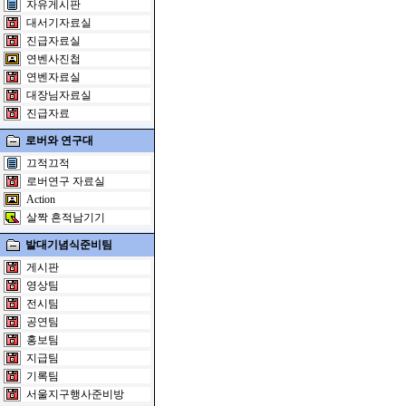
자유게시판
대서기자료실
진급자료실
연벤사진첩
연벤자료실
대장님자료실
진급자료
로버와 연구대
끄적끄적
로버연구 자료실
Action
살짝 흔적남기기
발대기념식준비팀
게시판
영상팀
전시팀
공연팀
홍보팀
지급팀
기록팀
서울지구행사준비방