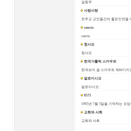
길동무
사람사랑
천주교 교인들간의 좋은인연을 이
sancta
sancta
청사모
청사모
한국가톨릭 스카우트
한국보이 걸 스카우트 제84기
알로이시오
알로이시오..
9575
1995년 7월 5일을 기억하는 모
교회와 사회
교회와 사회