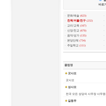
바로
문화/예술
(623)
친목/커플/친구
(232)
교리/교육
(167)
신앙/친교
(670)
음악/성가
(135)
본당단체
(734)
주일학교
(111)
클럽명
굿사모
굿사모
성사모
전국 모든 성당의 사무장 사무원
길동무