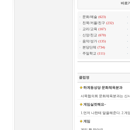
바로
문화/예술
(623)
친목/커플/친구
(232)
교리/교육
(167)
신앙/친교
(670)
음악/성가
(135)
본당단체
(734)
주일학교
(111)
클럽명
하계동성당 문화체육분과
사목협의회 문화체육분과는 산사모
게임실컷해요~
1.먼저 나한테 말을해준다. 2
게임
게임 짱 많아요