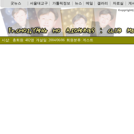
굿뉴스
서울대교구
가톨릭정보
뉴스
메일
갤러리
자료실
게
시샵: 총회원: 482명 개설일: 2004/06/06 회원분류: 게스트