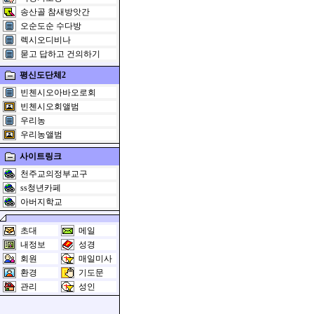
송산골 참새방앗간
오순도순 수다방
렉시오디비나
묻고 답하고 건의하기
평신도단체2
빈첸시오아바오로회
빈첸시오회앨범
우리농
우리농앨범
사이트링크
천주교의정부교구
ss청년카페
아버지학교
초대
메일
내정보
성경
회원
매일미사
환경
기도문
관리
성인