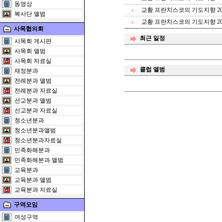
동영상
교황 프란치스코의 기도지향 20
복사단 앨범
교황 프란치스코의 기도지향 20
사목협의회
최근 일정
사목회 게시판
사목회 앨범
사목회 자료실
클럽 앨범
재정분과
전례분과 앨범
전례분과 자료실
선교분과 앨범
선교분과 자료실
청소년분과
청소년분과앨범
청소년분과자료실
민족화해분과
민족화해분과 앨범
교육분과
교육분과 앨범
교육분과 자료실
구역모임
여성구역