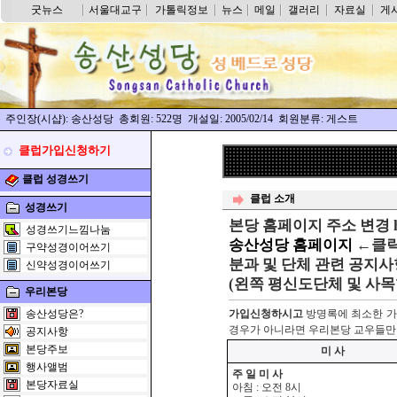
굿뉴스
서울대교구
가톨릭정보
뉴스
메일
갤러리
자료실
게
주인장(시샵): 송산성당 총회원: 522명 개설일: 2005/02/14 회원분류: 게스트
클럽가입신청하기
클럽 성경쓰기
클럽 소개
성경쓰기
본당 홈페이지 주소 변경 http:/
성경쓰기느낌나눔
송산성당 홈페이지
←클릭
구약성경이어쓰기
분과 및 단체 관련 공지사
신약성경이어쓰기
(왼쪽 평신도단체 및 사목
우리본당
송산성당은?
가입신청하시고
방명록에 최소한 가
경우가 아니라면 우리본당 교우들만
공지사항
본당주보
미 사
행사앨범
주 일 미 사
본당자료실
아침 : 오전 8시