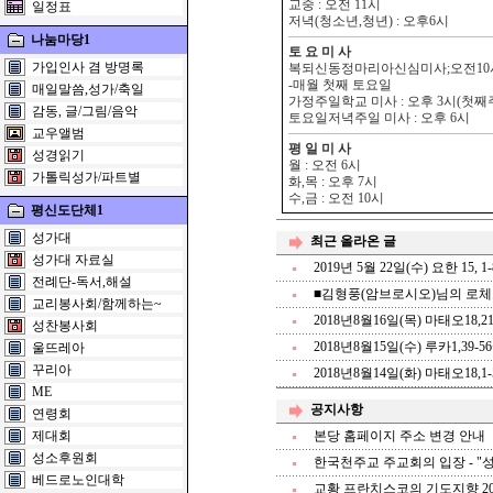
교중 : 오전 11시
일정표
저녁(청소년,청년) : 오후6시
나눔마당1
토 요 미 사
가입인사 겸 방명록
복되신동정마리아신심미사;오전10
-매월 첫째 토요일
매일말씀,성가/축일
가정주일학교 미사 : 오후 3시(첫째
감동, 글/그림/음악
토요일저녁주일 미사 : 오후 6시
교우앨범
평 일 미 사
성경읽기
월 : 오전 6시
가톨릭성가/파트별
화,목 : 오후 7시
수,금 : 오전 10시
평신도단체1
성가대
최근 올라온 글
성가대 자료실
2019년 5월 22일(수) 요한 15, 1-
전례단-독서,해설
■김형풍(암브로시오)님의 로체
교리봉사회/함께하는~
2018년8월16일(목) 마태오18,21-1
성찬봉사회
2018년8월15일(수) 루카1,39-5
울뜨레아
꾸리아
2018년8월14일(화) 마태오18,1-5. 
ME
공지사항
연령회
제대회
본당 홈페이지 주소 변경 안내
성소후원회
한국천주교 주교회의 입장 - "성
베드로노인대학
교황 프란치스코의 기도지향 20