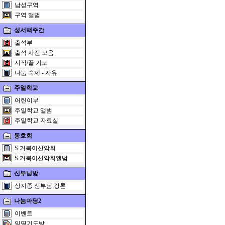
남성구역
구역 앨범
성서백주간
출석부
출석 사진 모음
시작/끝 기도
나눔 숙제 - 자유
주일학교
어린이부
주일학교 앨범
주일학교 자료실
동호회
S.거북이산악회
S.거북이산악회앨범
신부님방
상지종 신부님 강론
나눔마당2
이벤트
익명기도방