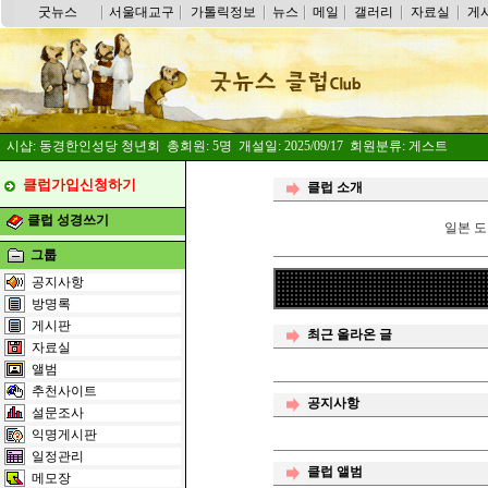
굿뉴스
서울대교구
가톨릭정보
뉴스
메일
갤러리
자료실
게
시샵: 동경한인성당 청년회 총회원: 5명 개설일: 2025/09/17 회원분류: 게스트
클럽가입신청하기
클럽 소개
클럽 성경쓰기
일본 도
그룹
공지사항
방명록
게시판
최근 올라온 글
자료실
앨범
추천사이트
공지사항
설문조사
익명게시판
일정관리
클럽 앨범
메모장