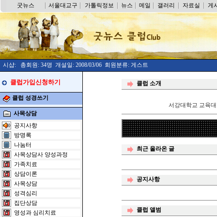
굿뉴스
서울대교구
가톨릭정보
뉴스
메일
갤러리
자료실
게
시샵: 총회원: 34명 개설일: 2008/03/06 회원분류: 게스트
클럽가입신청하기
클럽 소개
클럽 성경쓰기
서강대학교 교육대학
사목상담
공지사항
방명록
나눔터
최근 올라온 글
사목상담사 양성과정
가족치료
상담이론
공지사항
사목상담
성격심리
집단상담
클럽 앨범
영성과 심리치료