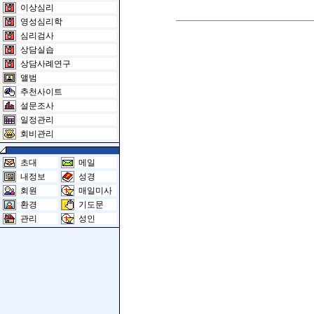
이상심리
영성심리학
심리검사
상담실습
상담사례연구
앨범
추천사이트
설문조사
일정관리
회비관리
초대
메일
내정보
성경
회원
매일미사
환경
기도문
관리
성인